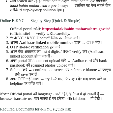
लोग search कर रहे हैं:
ladki bahin ekyc
,
ladki bahin kyc update
,
ladki bahin maharashtra gov in ekyc
— इसलिए यह पेज सबसे तेज़
तरीके से step-by-step solution देगा।
Online E-KYC — Step by Step (Quick & Simple)
Official portal खोलें:
https://ladakibahin.maharashtra.gov.in/
(official site) — verify URL carefully.
“e-KYC / KYC Update” लिंक पर क्लिक करें।
अपना
Aadhaar-linked mobile number
डालें → OTP भेजें।
OTP डालकर verification पूरा करें।
अपने बैंक अकाउंट का last 4 digits / IFSC verify करें (Aadhaar-
linked account होना जरूरी)।
अगर portal पर document upload मांगे → Aadhar card और bank
passbook की scanned photos upload करें।
Submit करें → confirmation screen पर reference id/note आ जाएगा
— इसे save कर लें।
अगर OTP नहीं आता → try 1–2 बार, फिर कुछ देर बाद retry करें या
helpline पर कॉल करें।
Note:
Official portal की language मराठी/हिंदी/इंग्लिश में हो सकती है —
browser translate use कर सकते हैं पर हमेशा official domain ही देखे।
Required Documents for e-KYC (Quick list)