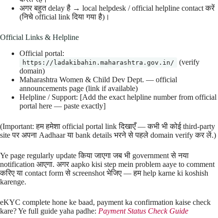
अगर बहुत delay है → local helpdesk / official helpline contact करें
(निचे official link दिया गया है)।
Official Links & Helpline
Official portal:
(verify
https://ladakibahin.maharashtra.gov.in/
domain)
Maharashtra Women & Child Dev Dept. — official
announcements page (link if available)
Helpline / Support: [Add the exact helpline number from official
portal here — paste exactly]
(Important: हम हमेशा official portal link दिखाएँ — कभी भी कोई third-party
site पर अपना Aadhaar या bank details भरने से पहले domain verify कर लें.)
Ye page regularly update किया जाएगा जब भी government से नया
notification आएगा. अगर aapko kisi step mein problem aaye to comment
करिए या contact form से screenshot भेजिए — हम help karne ki koshish
karenge.
eKYC complete hone ke baad, payment ka confirmation kaise check
kare? Ye full guide yaha padhe:
Payment Status Check Guide